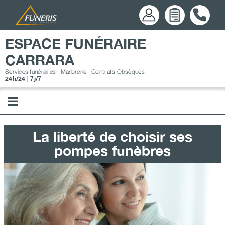
Passer
au
contenu
ESPACE FUNÉRAIRE
CARRARA
Services funéraires | Marbrerie | Contrats Obsèques
24h/24 | 7j/7
La liberté de choisir ses
pompes funèbres