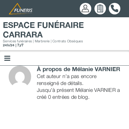
Passer
au
contenu
ESPACE FUNÉRAIRE
CARRARA
Services funéraires | Marbrerie | Contrats Obsèques
24h/24 | 7j/7
À propos de
Mélanie VARNIER
Cet auteur n'a pas encore
renseigné de détails.
Jusqu'à présent Mélanie VARNIER a
créé 0 entrées de blog.