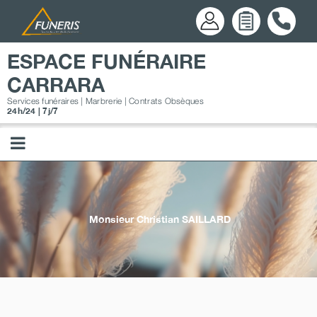
Passer
au
contenu
ESPACE FUNÉRAIRE
CARRARA
Services funéraires | Marbrerie | Contrats Obsèques
24h/24 | 7j/7
Monsieur Christian
SAILLARD