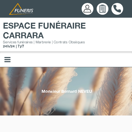
Passer
au
contenu
ESPACE FUNÉRAIRE
CARRARA
Services funéraires | Marbrerie | Contrats Obsèques
24h/24 | 7j/7
Monsieur Bernard
NEVEU