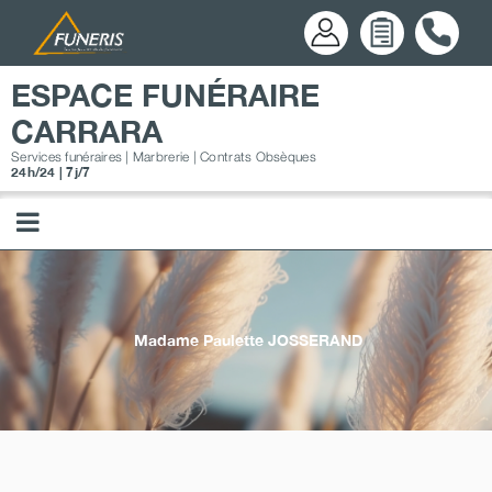
Passer
au
contenu
ESPACE FUNÉRAIRE
CARRARA
Services funéraires | Marbrerie | Contrats Obsèques
24h/24 | 7j/7
Madame Paulette
JOSSERAND