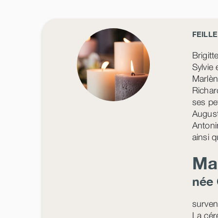
FEILLE
Brigit
Sylvie 
Marlèn
Richard
ses pet
August
Antonin
ainsi q
Ma
née
surven
La cér