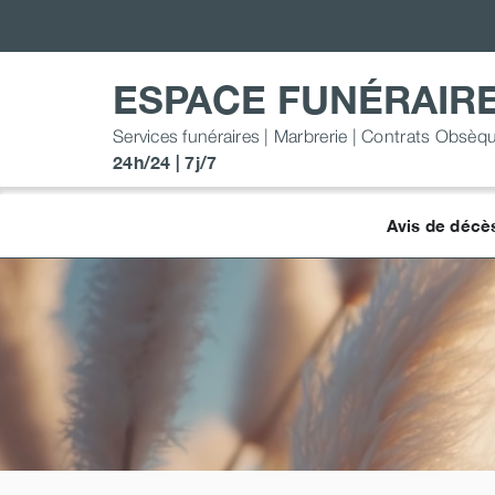
Passer
au
contenu
ESPACE FUNÉRAIR
Services funéraires | Marbrerie | Contrats Obsèq
24h/24 | 7j/7
Avis de décè