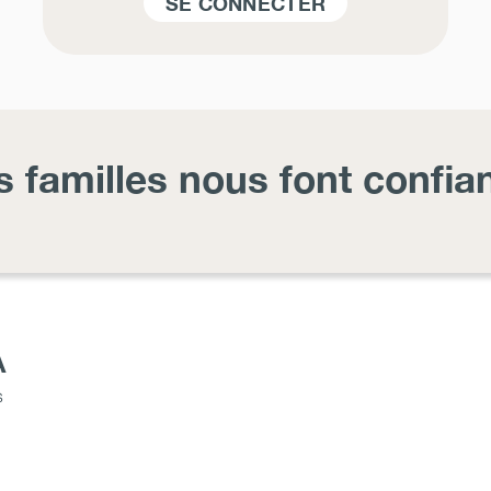
SE CONNECTER
s familles nous font confia
A
s