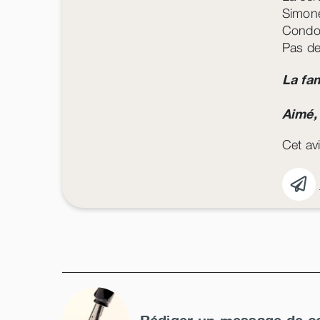
Simone
Condol
Pas de
La fam
Aimé,
Cet avi