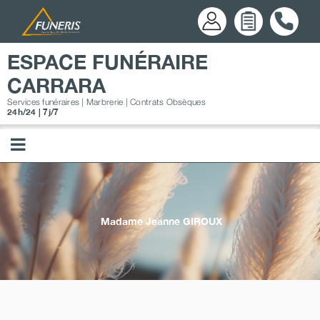
Passer
au
contenu
ESPACE FUNÉRAIRE
CARRARA
Services funéraires | Marbrerie | Contrats Obsèques
24h/24 | 7j/7
Madame Jeanne
GIROUX