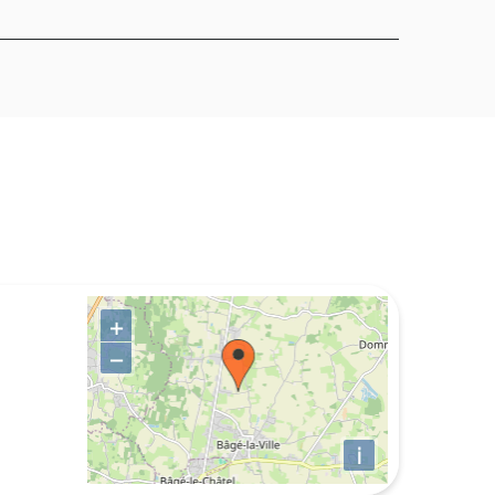
+
−
i