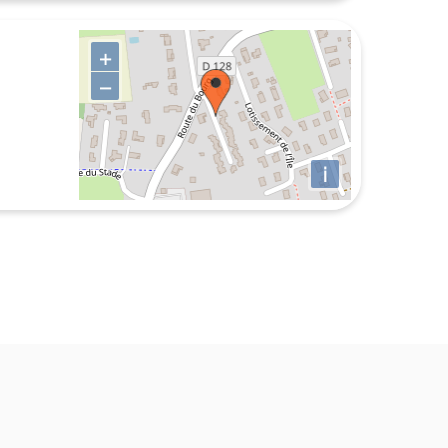
+
−
i