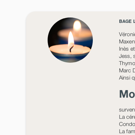
BAGE L
Véroni
Maxenc
Inès e
Jess, 
Thymoë
Marc D
Ainsi q
Mo
surven
La cér
Condol
La fam