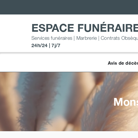
Passer
au
contenu
ESPACE FUNÉRAIR
Services funéraires | Marbrerie | Contrats Obsèq
24h/24 | 7j/7
Avis de décè
Mons