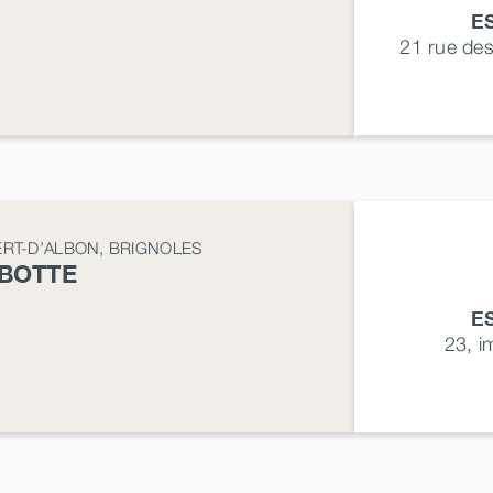
E
21 rue de
ERT-D’ALBON, BRIGNOLES
BOTTE
E
23, 