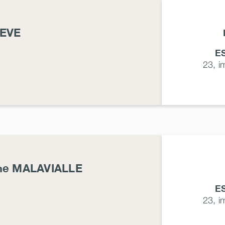
EVE
E
23, 
me
MALAVIALLE
E
23, 