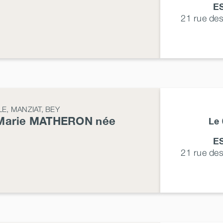
E
21 rue de
LE, MANZIAT, BEY
Marie
MATHERON
née
Le 
E
21 rue de