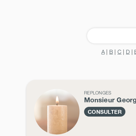
A
|
B
|
C
|
D
|
REPLONGES
Monsieur Geor
CONSULTER