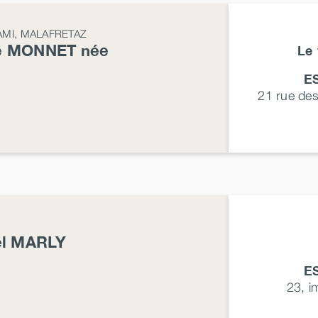
IAMI, MALAFRETAZ
e
MONNET
née
Le 
E
21 rue de
el
MARLY
E
23, 