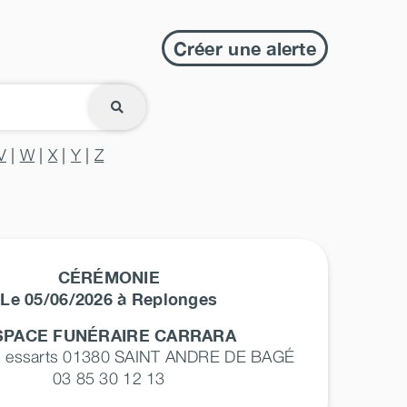
Créer une alerte
V
|
W
|
X
|
Y
|
Z
CÉRÉMONIE
Le 05/06/2026 à Replonges
SPACE FUNÉRAIRE CARRARA
s essarts 01380
SAINT ANDRE DE BAGÉ
03 85 30 12 13