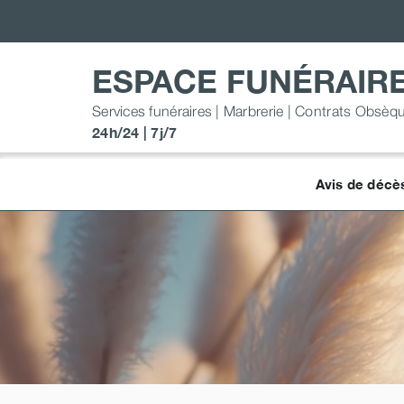
Passer
au
contenu
ESPACE FUNÉRAIR
Services funéraires | Marbrerie | Contrats Obsèq
24h/24 | 7j/7
Avis de décè