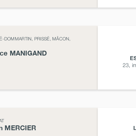
GÉ-DOMMARTIN, PRISSÉ, MÂCON,
ice
MANIGAND
E
23, 
AT
en
MERCIER