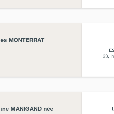
ues
MONTERRAT
E
23, 
ine
MANIGAND
née