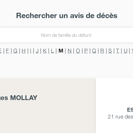
Rechercher un avis de décès
M
E
|
F
|
G
|
H
|
I
|
J
|
K
|
L
|
|
N
|
O
|
P
|
Q
|
R
|
S
|
T
|
U
|
ges
MOLLAY
E
21 rue de