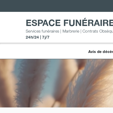
Passer
au
contenu
ESPACE FUNÉRAIR
Services funéraires | Marbrerie | Contrats Obsèq
24h/24 | 7j/7
Avis de décè