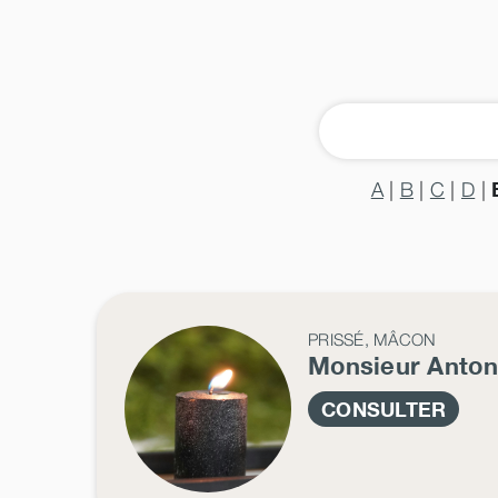
A
|
B
|
C
|
D
|
PRISSÉ, MÂCON
Monsieur Anto
CONSULTER