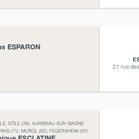
as
ESPARON
E
21 rue de
LE, DÔLE (39), AURIBEAU-SUR-SIAGNE
NS (71), MUROL (63), FEGERSHEIM (67)
nique
ESCLATINE