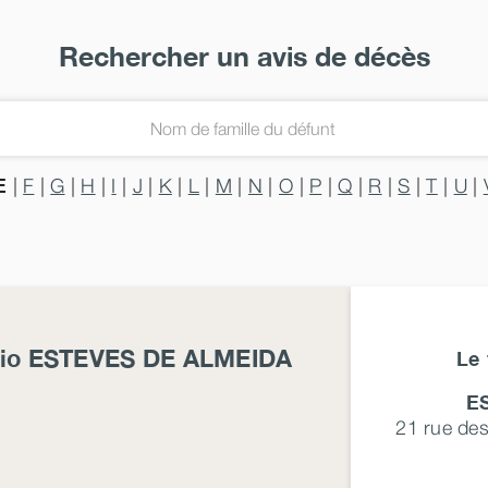
Rechercher un avis de décès
E
|
F
|
G
|
H
|
I
|
J
|
K
|
L
|
M
|
N
|
O
|
P
|
Q
|
R
|
S
|
T
|
U
|
nio
ESTEVES DE ALMEIDA
Le 
E
21 rue de