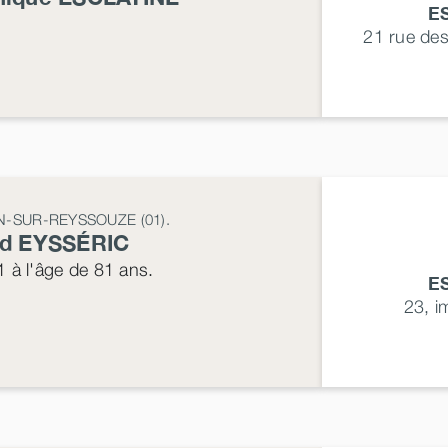
E
21 rue de
AN-SUR-REYSSOUZE (01).
rd
EYSSÉRIC
1
à l'âge de 81 ans.
E
23, 