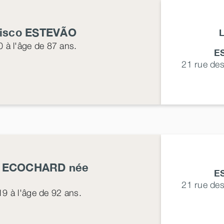
cisco
ESTEVÃO
0
à l'âge de 87 ans.
E
21 rue de
e
ECOCHARD
née
E
21 rue de
19
à l'âge de 92 ans.