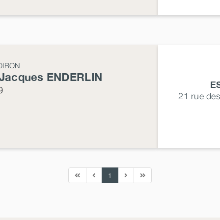
OIRON
-Jacques
ENDERLIN
E
9
21 rue de
1