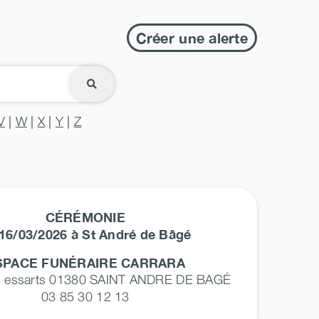
Créer une alerte
V
|
W
|
X
|
Y
|
Z
CÉRÉMONIE
16/03/2026 à St André de Bâgé
SPACE FUNÉRAIRE CARRARA
s essarts 01380
SAINT ANDRE DE BAGÉ
03 85 30 12 13